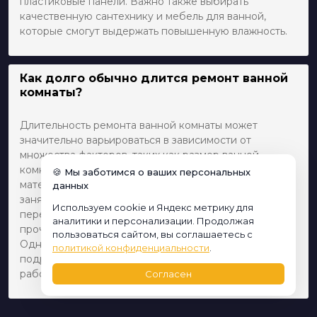
пластиковые панели. Важно также выбирать
качественную сантехнику и мебель для ванной,
которые смогут выдержать повышенную влажность.
Как долго обычно длится ремонт ванной
комнаты?
Длительность ремонта ванной комнаты может
значительно варьироваться в зависимости от
множества факторов, таких как размер ванной
комнаты, сложность работ и качество выбранных
🍪 Мы заботимся о ваших персональных
материалов. В среднем, базовый ремонт может
данных
занять от 1 до 3 недель. Если же планируется полная
Используем cookie и Яндекс метрику для
перепланировка с заменой сантехники, плитки и
аналитики и персонализации. Продолжая
прочих элементов, это может занять от 3 до 6 недель.
пользоваться сайтом, вы соглашаетесь с
Однако для точного срока стоит обсудить проект с
политикой конфиденциальности
.
подрядчиком, который сможет оценить все нюансы
работ.
Согласен