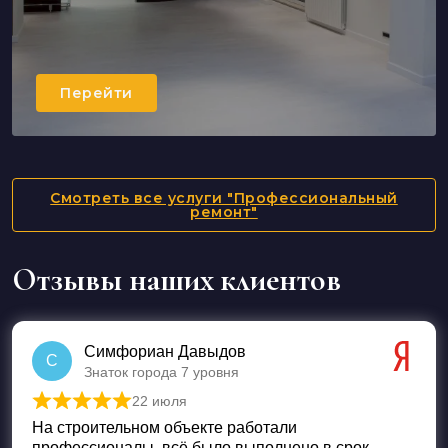
Перейти
Капитальный ремонт
Перейти
Смотреть все услуги "Профессиональный
ремонт"
Отзывы наших клиентов
Симфориан Давыдов
С
Знаток города 7 уровня
22 июля
Оценка
5
из 5
На строительном объекте работали
профессионалы, всё было выполнено в срок.