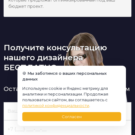
бюджет проект.
Получите консультацию
нашего дизайнера
БЕСПЛАТНО:
🍪 Мы заботимся о ваших персональных
данных
Оставьте заявку и мы Вам перезвоним
Используем cookie и Яндекс метрику для
аналитики и персонализации. Продолжая
пользоваться сайтом, вы соглашаетесь с
политикой конфиденциальности
.
Согласен