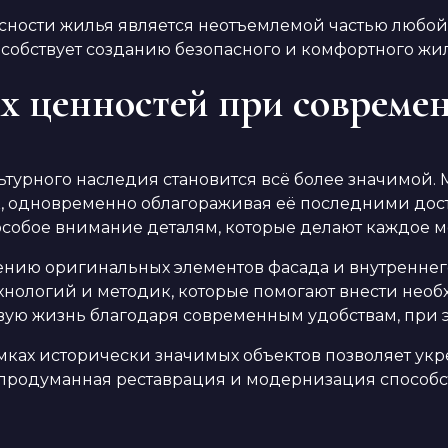
сности жилья является неотъемлемой частью любо
особствует созданию безопасного и комфортного жи
х ценностей при совреме
урного наследия становится всё более значимой. М
к, одновременно облагораживая её последними до
особое внимание деталям, которые делают каждое м
нию оригинальных элементов фасада и внутреннего 
хнологий и методик, которые помогают внести нео
овую жизнь благодаря современным удобствам, при 
ках исторически значимых объектов позволяет укр
 продуманная реставрация и модернизация способс