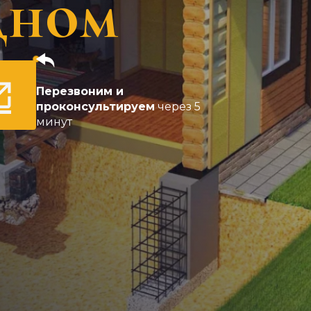
дном
Перезвоним и
проконсультируем
через 5
минут