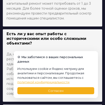
капитальный ремонт может потребовать от 1 до 3
месяцев. Для более точной оценки сроков, мы
рекомендуем провести предварительный осмотр
помещения нашим специалистом.
Есть ли у вас опыт работы с
историческими или особо сложными
объектами?
Да, наша команда имеет значительный опыт
🍪 Мы заботимся о ваших персональных
реставрационных работ и отделки исторических
данных
зданий и помещений с особыми требованиями.
Работу проводят квалифицированные специалисты с
Используем cookie и Яндекс метрику для
аналитики и персонализации. Продолжая
соблюдением всех норм и требований к сохранению
пользоваться сайтом, вы соглашаетесь с
исторического вида и конструкций. Мы тщательно
политикой конфиденциальности
.
подходим к каждому проекту, чтобы гарантировать
сохранение уникальных особенностей объекта при
Согласен
современных улучшениях.