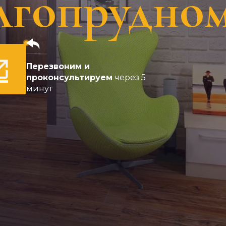
лгопрудно
Перезвоним и
проконсультируем
через 5
минут