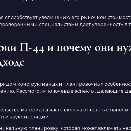
ья способствует увеличению его рыночной стоимост
проверенными специалистами дает уверенность в т
рии П-44 и почему они н
дходе
рядом конструктивных и планировочных особенност
лению. Рассмотрим ключевые аспекты, делающие д
льстве материалы часто включают толстые панели, ч
ии и звукоизоляции.
никальную планировку, которая может включать не