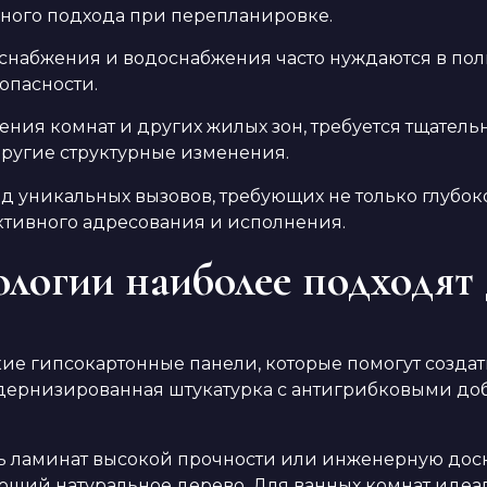
ного подхода при перепланировке.
снабжения и водоснабжения часто нуждаются в пол
опасности.
ения комнат и других жилых зон, требуется тщатель
ругие структурные изменения.
яд уникальных вызовов, требующих не только глубо
ктивного адресования и исполнения.
логии наиболее подходят 
кие гипсокартонные панели, которые помогут созда
дернизированная штукатурка с антигрибковыми до
ламинат высокой прочности или инженерную доску, 
щий натуральное дерево. Для ванных комнат идеа