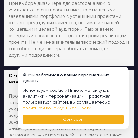
При выборе дизайнера для ресторана важно
учитывать его опыт работы именно с пищевыми
заведениями, портфолио с успешными проектами,
отзывы предыдущих клиентов, понимание вашей
концепции и целевой аудитории. Также важно
обсудить и согласовать бюджет и сроки реализации
проекта. Не менее значительны творческий подход и
способность дизайнера работать в команде с
другими подрядчиками.
🍪 Мы заботимся о ваших персональных
С чего начать проектирование интерьера
данных
нового ресторана?
Используем cookie и Яндекс метрику для
Процесс проектирования интерьера ресторана
аналитики и персонализации. Продолжая
пользоваться сайтом, вы соглашаетесь с
начинается с разработки концепции, которая должна
политикой конфиденциальности
.
учитывать особенности местоположения, целевую
аудиторию и общую тематику заведения. Далее
Согласен
важно определиться с планировкой помещений,
размещением зон для посетителей, кухни и
вспомогательных помещений. На этом этапе также