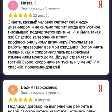
Nastia K.
N
Знаток города 3 уровня
22 декабря
Оценка
5
из 5
Знаете, каждый человек считает себя чудо-
дизайнером и не сильно терпит, когда его 'уютное
гнездышко' подвергается критике. И я была такая
же) Спасибо за терпение и такт
профессиональному дизайнеру! Результат ее
работы превзошел все мои ожидания! Вспоминать
смешно, как я сопротивлялась прекрасным
изменениям моего дома! Друзья стремятся в
гости!!! Скоро, скоро начнем тусить и у меня)) Им,
спасибо, порекомендовали!
Вадим Пархоменко
В
Знаток города 1 уровня
19 августа
Оценка
5
из 5
Подписал договор на выполнение ремонта в
новой двухкомнатной квартире. Большой плюс,