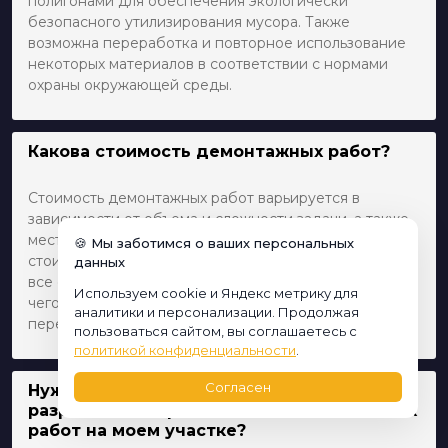
полигонами для обеспечения экологически
безопасного утилизирования мусора. Также
возможна переработка и повторное использование
некоторых материалов в соответствии с нормами
охраны окружающей среды.
Какова стоимость демонтажных работ?
Стоимость демонтажных работ варьируется в
зависимости от объема и сложности задачи, а также
местоположения объекта. Для получения точной
🍪 Мы заботимся о ваших персональных
стоимости мы проводим оценку объекта, учитывая
данных
все специфические требования и условия. После
Используем cookie и Яндекс метрику для
чего предоставляем клиенту предложение с полным
аналитики и персонализации. Продолжая
перечнем работ и соответствующими расценками.
пользоваться сайтом, вы соглашаетесь с
политикой конфиденциальности
.
Согласен
Нужно ли мне получать какие-либо
разрешения перед началом демонтажных
работ на моем участке?