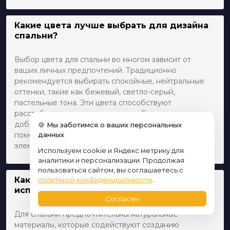
Какие цвета лучше выбрать для дизайна
спальни?
Выбор цвета для спальни во многом зависит от
ваших личных предпочтений. Традиционно
рекомендуется выбирать спокойные, нейтральные
оттенки, такие как бежевый, светло-серый,
пастельные тона. Эти цвета способствуют
расслаблению и умиротворению. Если же вы хотите
добавить яркие акценты, то это можно сделать с
🍪 Мы заботимся о ваших персональных
помощью декоративных подушек, картин или
данных
элементов текстиля.
Используем cookie и Яндекс метрику для
аналитики и персонализации. Продолжая
пользоваться сайтом, вы соглашаетесь с
Какие материалы предпочтительнее
политикой конфиденциальности
.
использовать для отделки спальни?
Согласен
Для спальни предпочтительны натуральные
материалы, которые содействуют созданию