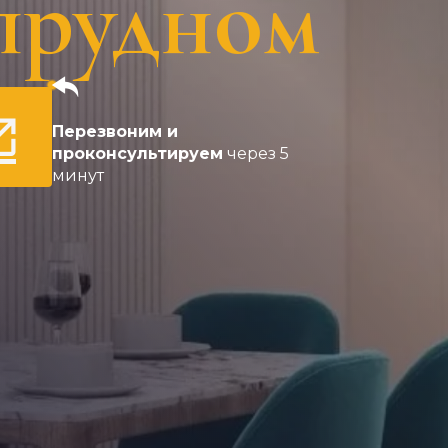
прудном
Перезвоним и
проконсультируем
через 5
минут