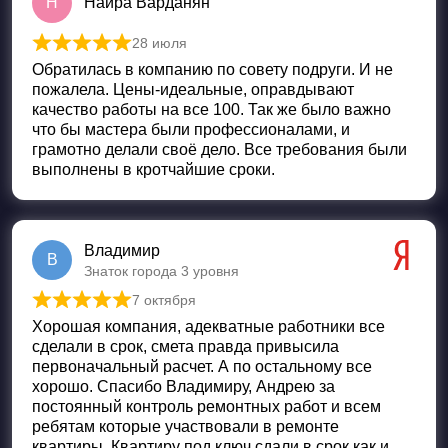
Н
Наира Варданян
28 июля
Оценка
5
из 5
Обратилась в компанию по совету подруги. И не
пожалела. Цены-идеальные, оправдывают
качество работы на все 100. Так же было важно
что бы мастера были профессионалами, и
грамотно делали своё дело. Все требования были
выполнены в кротчайшие сроки.
Владимир
В
Знаток города 3 уровня
7 октября
Оценка
5
из 5
Хорошая компания, адекватные работники все
сделали в срок, смета правда привысила
первоначальный расчет. А по остальному все
хорошо. Спасибо Владимиру, Андрею за
постоянный контроль ремонтных работ и всем
ребятам которые участвовали в ремонте
квартиры. Квартиру под ключ сдали в срок как и