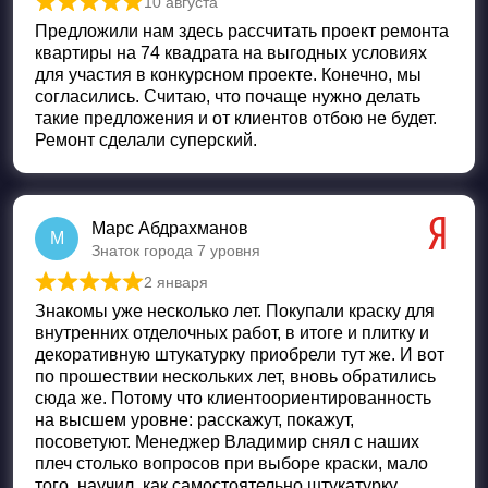
10 августа
Оценка
5
из 5
Предложили нам здесь рассчитать проект ремонта
квартиры на 74 квадрата на выгодных условиях
для участия в конкурсном проекте. Конечно, мы
согласились. Считаю, что почаще нужно делать
такие предложения и от клиентов отбою не будет.
Ремонт сделали суперский.
Марс Абдрахманов
М
Знаток города 7 уровня
2 января
Оценка
5
из 5
Знакомы уже несколько лет. Покупали краску для
внутренних отделочных работ, в итоге и плитку и
декоративную штукатурку приобрели тут же. И вот
по прошествии нескольких лет, вновь обратились
сюда же. Потому что клиентоориентированность
на высшем уровне: расскажут, покажут,
посоветуют. Менеджер Владимир снял с наших
плеч столько вопросов при выборе краски, мало
того, научил, как самостоятельно штукатурку